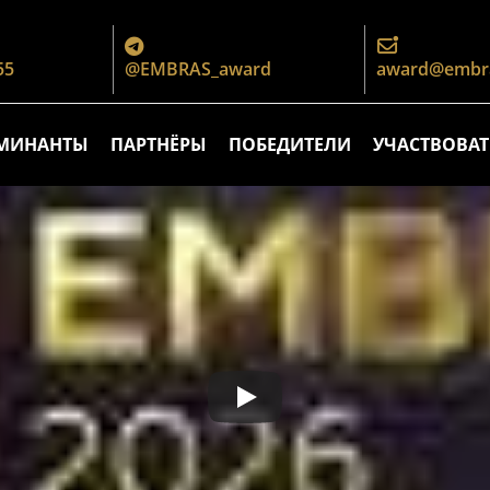
55
@EMBRAS_award
award@embra
МИНАНТЫ
ПАРТНЁРЫ
ПОБЕДИТЕЛИ
УЧАСТВОВАТ