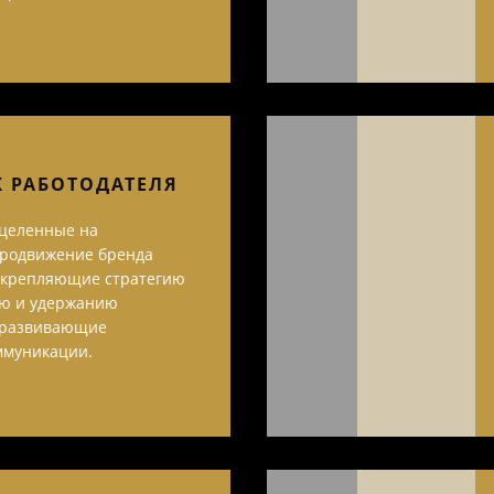
Ж РАБОТОДАТЕЛЯ
ацеленные на
продвижение бренда
 укрепляющие стратегию
ю и удержанию
и развивающие
ммуникации.