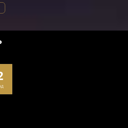
Ь
2
НД