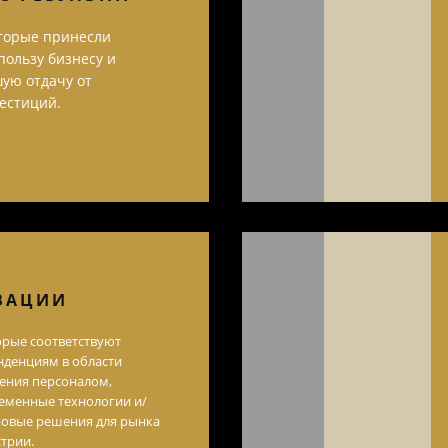
оторые принесли
ользу бизнесу и
ую отдачу от
естиций.
ВАЦИИ
орые соответствуют
денциям в области
ления персоналом,
еменные технологии и/
новые решения для рынка
трии.