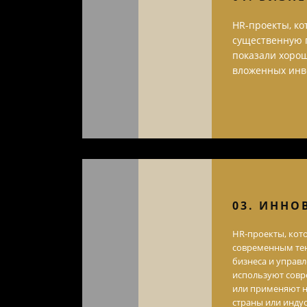
HR-проекты, к
существенную п
показали хорош
вложенных инв
03. ИННО
HR-проекты, кот
современным тен
бизнеса и управ
используют совр
или применяют 
страны или индус