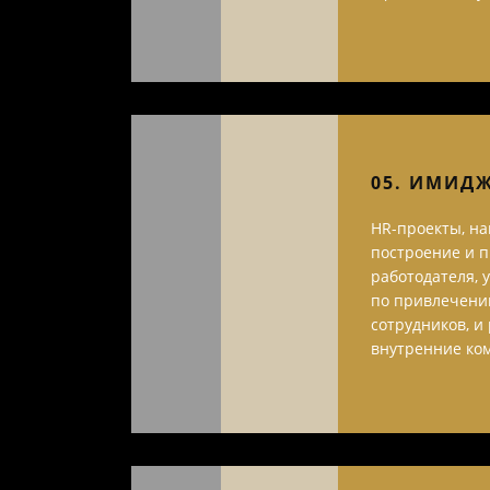
05. ИМИД
HR-проекты, н
построение и 
работодателя,
по привлечени
сотрудников, 
внутренние ко