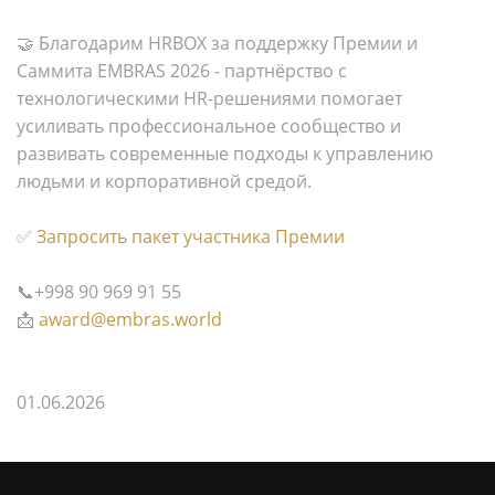
🤝 Благодарим HRBOX за поддержку Премии и
Саммита EMBRAS 2026 - партнёрство с
технологическими HR-решениями помогает
усиливать профессиональное сообщество и
развивать современные подходы к управлению
людьми и корпоративной средой.
✅
Запросить пакет участника Премии
📞+998 90 969 91 55
📩
award@embras.world
01.06.2026