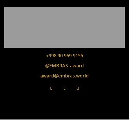
+998 90 969 9155
@EMBRAS_award
award@embras.world