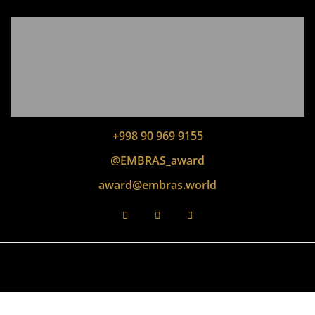
+998 90 969 9155
@EMBRAS_award
award@embras.world