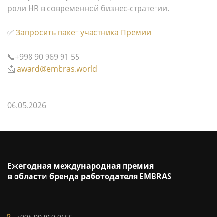
роли HR в современной бизнес-стратегии.
✅
Запросить пакет участника Премии
📞+998 90 969 91 55
📩
award@embras.world
06.05.2026
Ежегодная международная премия
в области бренда работодателя EMBRAS
+998 90 969 9155