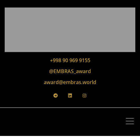
+998 90 969 9155
@EMBRAS_award
award@embras.world