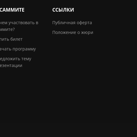
 САММИТЕ
ССЫЛКИ
чем участвовать в
Публичная оферта
ммите?
Положение о жюри
пить билет
ачать программу
едложить тему
езентации