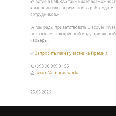
Участие в EMBRAS также даёт возможност
компании как современного работодател
сотрудников.»
🤝 Мы рады приветствовать Discover Inve
показывает, как крупный индустриальный
карьеры.
✅
Запросить пакет участника Премии
📞+998 90 969 91 55
📩
award@embras.world
25.05.2026