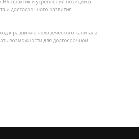
 HR-практик и укрепления позиции в
та и долгосрочного развития
дход к развитию человеческого капитала
вать возможности для долгосрочной