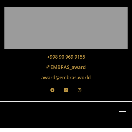
+998 90 969 9155
@EMBRAS_award
award@embras.world