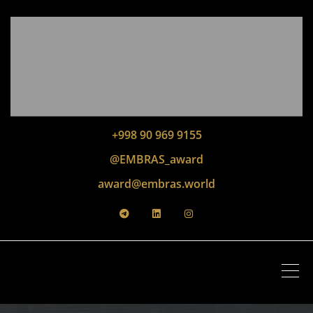
+998 90 969 9155
@EMBRAS_award
award@embras.world