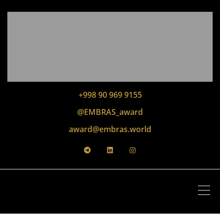
+998 90 969 9155
@EMBRAS_award
award@embras.world