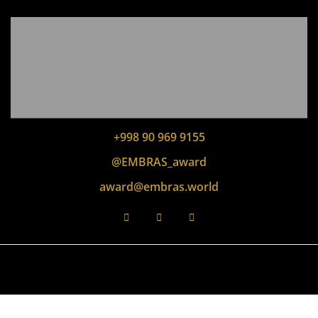
+998 90 969 9155
@EMBRAS_award
award@embras.world