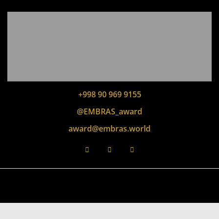
+998 90 969 9155
@EMBRAS_award
award@embras.world