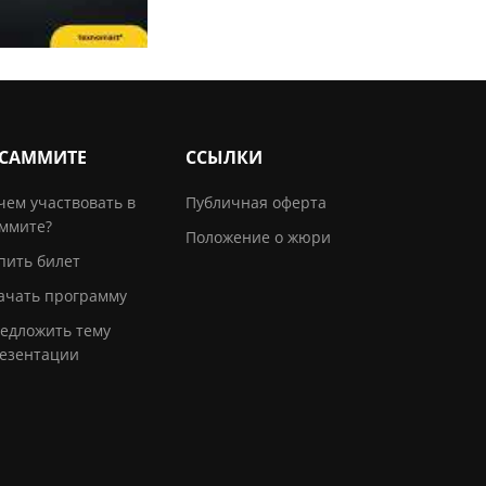
 САММИТЕ
ССЫЛКИ
чем участвовать в
Публичная оферта
ммите?
Положение о жюри
пить билет
ачать программу
едложить тему
езентации