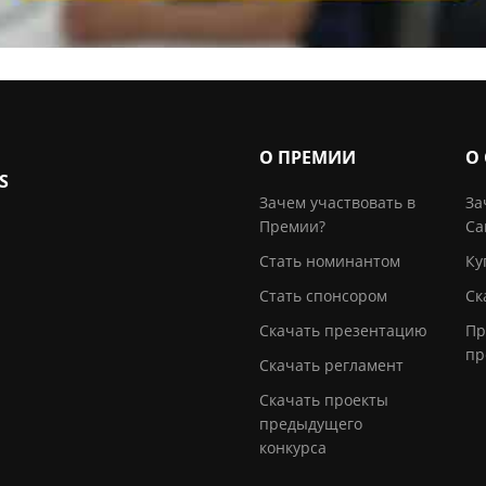
О ПРЕМИИ
О
S
Зачем участвовать в
За
Премии?
Са
Стать номинантом
Ку
Стать спонсором
Ск
Скачать презентацию
Пр
пр
Скачать регламент
Скачать проекты
предыдущего
конкурса