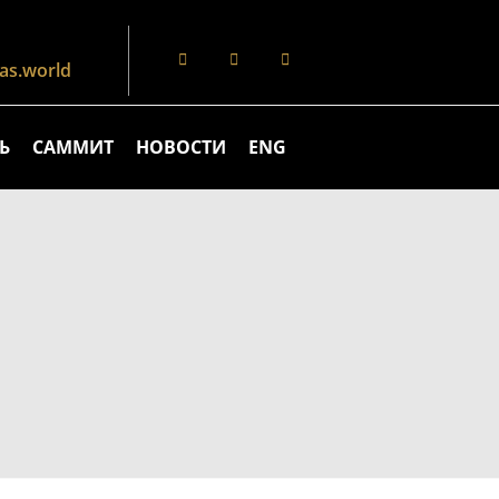
s.world
Ь
САММИТ
НОВОСТИ
ENG