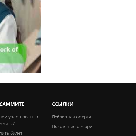
 САММИТЕ
ССЫЛКИ
чем участвовать в
Публичная оферта
ммите?
Положение о жюри
пить билет