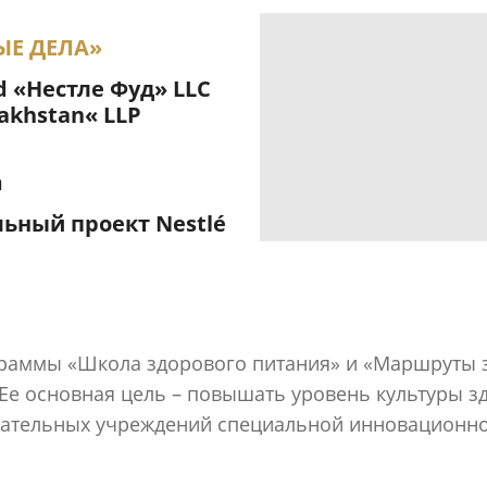
ЫЕ ДЕЛА»
d «Нестле Фуд» LLC
zakhstan« LLP
m
ьный проект Nestlé
граммы «Школа здорового питания» и «Маршруты з
s. Ее основная цель – повышать уровень культуры з
овательных учреждений специальной инновацион