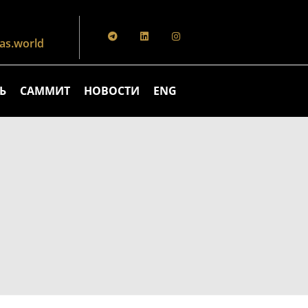
s.world
Ь
САММИТ
НОВОСТИ
ENG