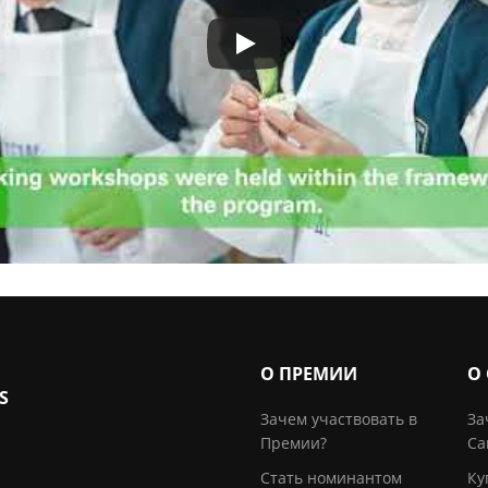
О ПРЕМИИ
О
S
Зачем участвовать в
За
Премии?
Са
Стать номинантом
Ку