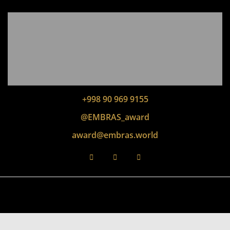
+998 90 969 9155
@EMBRAS_award
award@embras.world