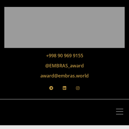
+998 90 969 9155
@EMBRAS_award
award@embras.world