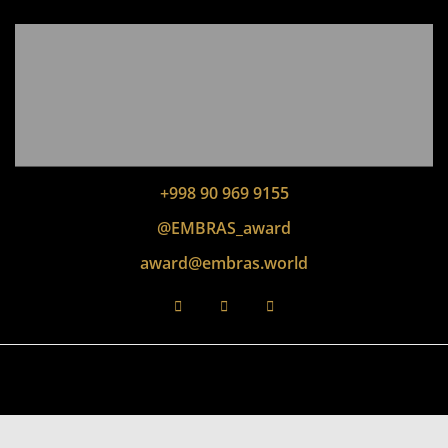
+998 90 969 9155
@EMBRAS_award
award@embras.world