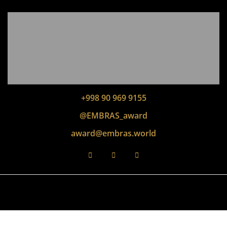
+998 90 969 9155
@EMBRAS_award
award@embras.world