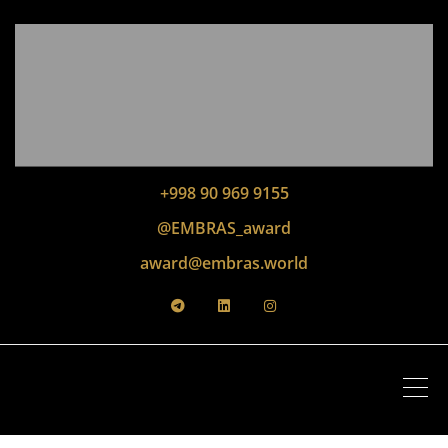
+998 90 969 9155
@EMBRAS_award
award@embras.world