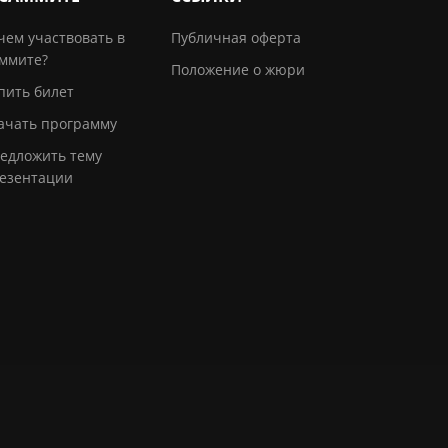
чем участвовать в
Публичная оферта
ммите?
Положение о жюри
пить билет
ачать программу
едложить тему
езентации