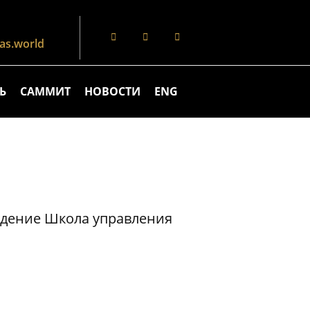
s.world
Ь
САММИТ
НОВОСТИ
ENG
едение Школа управления